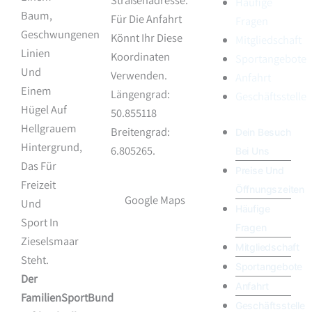
Häufige
Für Die Anfahrt
Fragen
Könnt Ihr Diese
Mitgliedschaft
Koordinaten
Sportangebote
Verwenden.
Anfahrt
Längengrad:
Geschäftsstelle
50.855118
Breitengrad:
Dein Besuch
6.805265.
Bei Uns
Preise Und
Öffnungszeiten
Google Maps
Häufige
Fragen
Mitgliedschaft
Sportangebote
Der
Anfahrt
FamilienSportBund
Geschäftsstelle