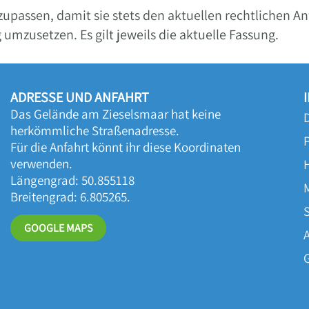
nzupassen, damit sie stets den aktuellen rechtlichen
mzusetzen. Es gilt jeweils die aktuelle Fassung.
ADRESSE UND ANFAHRT
Das Gelände am Zieselsmaar hat keine
herkömmliche Straßenadresse.
Für die Anfahrt könnt ihr diese Koordinaten
verwenden.
Längengrad: 50.855118
Breitengrad: 6.805265.
GOOGLE MAPS