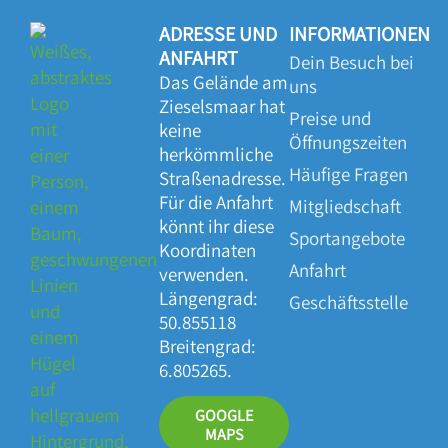
ADRESSE UND
INFORMATIONEN
ANFAHRT
Dein Besuch bei
Das Gelände am
uns
Zieselsmaar hat
Preise und
keine
Öffnungszeiten
herkömmliche
Häufige Fragen
Straßenadresse.
Für die Anfahrt
Mitgliedschaft
könnt ihr diese
Sportangebote
Koordinaten
Anfahrt
verwenden.
Längengrad:
Geschäftsstelle
50.855118
Breitengrad:
6.805265.
GOOGLE
MAPS